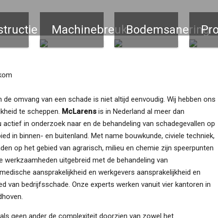
tructie
Machinebreuk
Bodemsanering
Pro
lkom
 de omvang van een schade is niet altijd eenvoudig. Wij hebben ons
jkheid te scheppen.
McLarens
is in Nederland al meer dan
eau actief in onderzoek naar en de behandeling van schadegevallen op
ied in binnen- en buitenland. Met name bouwkunde, civiele techniek,
n op het gebied van agrarisch, milieu en chemie zijn speerpunten
 de werkzaamheden uitgebreid met de behandeling van
edische aansprakelijkheid en werkgevers aansprakelijkheid en
d van bedrijfsschade. Onze experts werken vanuit vier kantoren in
dhoven.
 als geen ander de complexiteit doorzien van zowel het