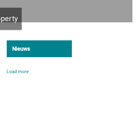
perty
Nieuws
Load more