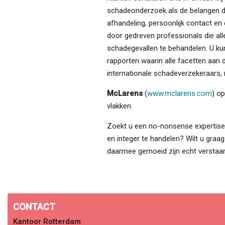
schadeonderzoek als de belangen die
afhandeling, persoonlijk contact e
door gedreven professionals die al
schadegevallen te behandelen. U ku
rapporten waarin alle facetten aan 
internationale schadeverzekeraars, 
McLarens
(
www.mclarens.com
) op
vlakken.
Zoekt u een no-nonsense expertise
en integer te handelen? Wilt u gra
daarmee gemoeid zijn echt verstaa
CONTACT
Kantoor Rotterdam