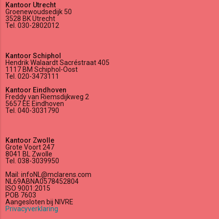
Kantoor Utrecht
Groenewoudsedijk 50
3528 BK Utrecht
Tel. 030-2802012
Kantoor Schiphol
Hendrik Walaardt Sacréstraat 405
1117 BM Schiphol-Oost
Tel. 020-3473111
Kantoor Eindhoven
Freddy van Riemsdijkweg 2
5657 EE Eindhoven
Tel. 040-3031790
Kantoor Zwolle
Grote Voort 247
8041 BL Zwolle
Tel. 038-3039950
Mail: infoNL@mclarens.com
NL69ABNA0578452804
ISO 9001:2015
POB 7603
Aangesloten bij NIVRE
Privacyverklaring