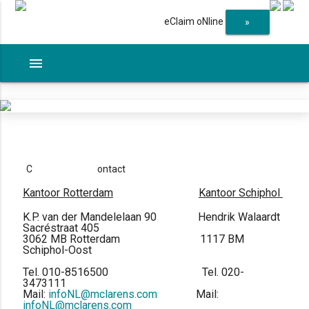
eClaim oNline
»
menu
C
ontact
Kantoor Rotterdam
Kantoor Schiphol
K.P. van der Mandelelaan 90 Hendrik Walaardt
Sacréstraat 405
3062 MB Rotterdam 1117 BM
Schiphol-Oost
Tel. 010-8516500 Tel. 020-
3473111
Mail:
infoNL@mclarens.com
Mail:
infoNL@mclarens.com