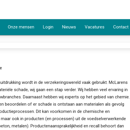
Onze mensen
Login
Nieuws
Vacatures
Contact
e
uitdrukking wordt in de verzekeringswereld vaak gebruikt. McLarens
teriële schade, wij gaan een stap verder. Wij hebben veel ervaring in
wbranches. Daarnaast hebben wij experts op het gebied van chemie.
 beoordelen of er schade is ontstaan aan materialen als gevolg
roductieprocessen. Dit kan voorkomen in de chemische en
eu maar ook in producten (en processen) uit de voedselverwerkende
beton, metalen). Productenaansprakelijkheid en recall behoort dan