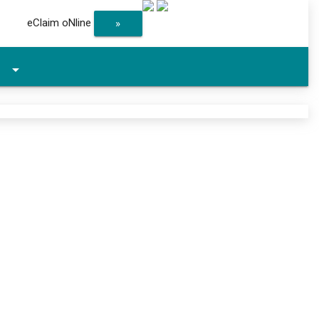
eClaim oNline
»
arrow_drop_down