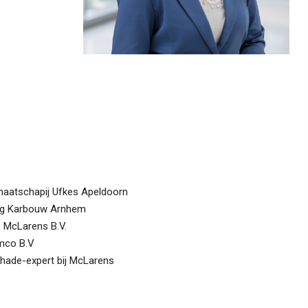
maatschapij Ufkes Apeldoorn
ing Karbouw Arnhem
 McLarens B.V.
imco B.V
hade-expert bij McLarens