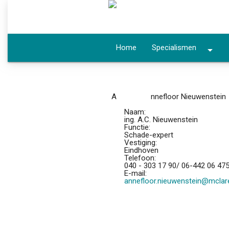
Home
Specialismen
arrow_drop_down
A
nnefloor Nieuwenstein
Naam:
ing. A.C. Nieuwenstein
Functie:
Schade-expert
Vestiging:
Eindhoven
Telefoon:
040 - 303 17 90/ 06-442 06 47
E-mail:
annefloor.nieuwenstein@mcla