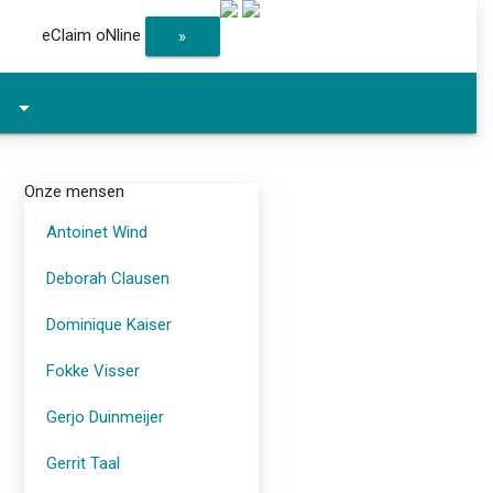
eClaim oNline
»
arrow_drop_down
Onze mensen
Antoinet Wind
Deborah Clausen
Dominique Kaiser
Fokke Visser
Gerjo Duinmeijer
Gerrit Taal