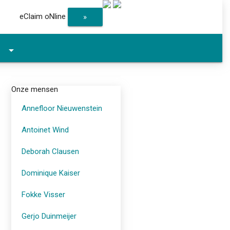
eClaim oNline
»
arrow_drop_down
Onze mensen
Annefloor Nieuwenstein
Antoinet Wind
Deborah Clausen
Dominique Kaiser
Fokke Visser
Gerjo Duinmeijer