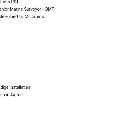
Raets P&I
enior Marine Surveyor - BMT
de-expert bij McLarens
ige installaties
en industrie