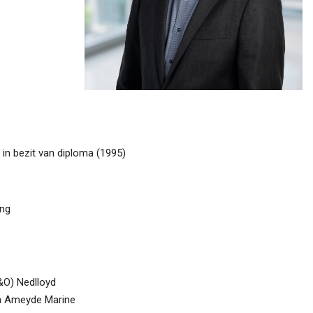
 in bezit van diploma (1995)
ing
&O) Nedlloyd
n Ameyde Marine