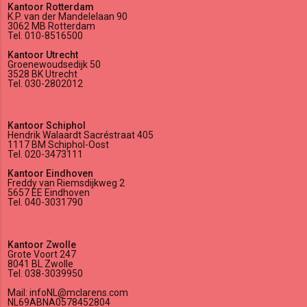
Kantoor Rotterdam
K.P. van der Mandelelaan 90
3062 MB Rotterdam
Tel. 010-8516500
Kantoor Utrecht
Groenewoudsedijk 50
3528 BK Utrecht
Tel. 030-2802012
Kantoor Schiphol
Hendrik Walaardt Sacréstraat 405
1117 BM Schiphol-Oost
Tel. 020-3473111
Kantoor Eindhoven
Freddy van Riemsdijkweg 2
5657 EE Eindhoven
Tel. 040-3031790
Kantoor Zwolle
Grote Voort 247
8041 BL Zwolle
Tel. 038-3039950
Mail: infoNL@mclarens.com
NL69ABNA0578452804