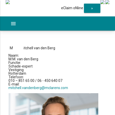
eClaim oNline
»
menu
M
itchell van den Berg
Naam:
M.M. van den Berg
Functie:
Schade-expert
Vestiging:
Rotterdam
Telefoon:
010 – 851 65 00 / 06 - 450 640 07
E-mail:
mitchell.vandenberg@mclarens.com