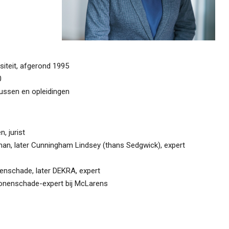
iteit, afgerond 1995
0
sussen en opleidingen
, jurist
n, later Cunningham Lindsey (thans Sedgwick), expert
enschade, later DEKRA, expert
onenschade-expert bij McLarens