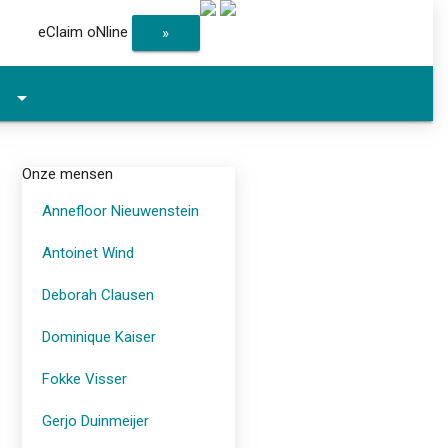
eClaim oNline
»
arrow_drop_down
Onze mensen
Annefloor Nieuwenstein
Antoinet Wind
Deborah Clausen
Dominique Kaiser
Fokke Visser
Gerjo Duinmeijer