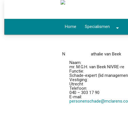
Home
Specialismen
arrow_drop_down
N
athalie van Beek
Naam:
mr. M.G.H. van Beek NIVRE-re
Functie:
Schade-expert (lid managemen
Vestiging:
Utrecht
Telefoon:
040 – 303 17 90
E-mail:
personenschade@mclarens.c