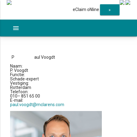
eClaim oNline
»
menu
P
aul Voogdt
Naam:
P. Voogdt
Functie:
Schade-expert
Vestiging:
Rotterdam
Telefoon:
010– 851 65 00
E-mail:
paul.voogdt@mclarens.com