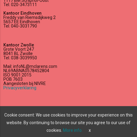
1117 BM Schiphol-Oost
Tel. 020-3473111
Kantoor Eindhoven
Freddy van Riemsdijkweg 2
5657 EE Eindhoven
Tel. 040-3031790
Kantoor Zwolle
Grote Voort 247
8041 BL Zwolle
Tel. 038-3039950
Mail: infoNL@mclarens.com
NL69ABNA0578452804
ISO 9001:2015
POB 7603
Aangesloten bij NIVRE
Privacyverklaring
lock_outline
edit
Cookie consent: We use cookies to improve your experience on this
website. By continuing to browse our site you agree to our use of
All rights reserved
©
2026 McLarens.
cookies.
More info.
x