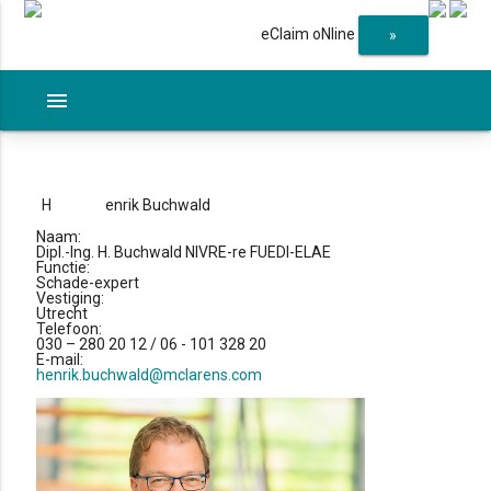
eClaim oNline
»
menu
H
enrik Buchwald
Naam:
Dipl.-Ing. H. Buchwald NIVRE-re FUEDI-ELAE
Functie:
Schade-expert
Vestiging:
Utrecht
Telefoon:
030 – 280 20 12 / 06 - 101 328 20
E-mail:
henrik.buchwald@mclarens.com